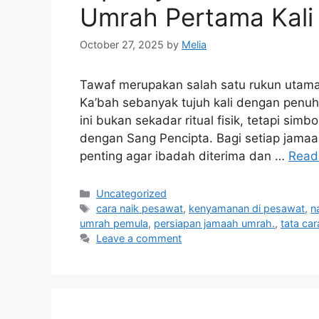
Umrah Pertama Kali
October 27, 2025
by
Melia
Tawaf merupakan salah satu rukun utama 
Ka’bah sebanyak tujuh kali dengan penuh
ini bukan sekadar ritual fisik, tetapi sim
dengan Sang Pencipta. Bagi setiap jama
penting agar ibadah diterima dan …
Read
Categories
Uncategorized
Tags
cara naik pesawat
,
kenyamanan di pesawat
,
n
umrah pemula
,
persiapan jamaah umrah.
,
tata ca
Leave a comment