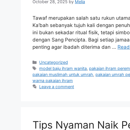
October 28, 2025
by
Melia
Tawaf merupakan salah satu rukun utama 
Ka’bah sebanyak tujuh kali dengan penuh
ini bukan sekadar ritual fisik, tetapi sim
dengan Sang Pencipta. Bagi setiap jama
penting agar ibadah diterima dan …
Read
Categories
Uncategorized
Tags
model baju ihram wanita
,
pakaian ihram pere
pakaian muslimah untuk umrah
,
pakaian umrah p
warna pakaian ihram
Leave a comment
Tips Nyaman Naik P