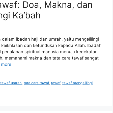
waf: Doa, Makna, dan
ngi Ka’bah
dalam ibadah haji dan umrah, yaitu mengelilingi
 keikhlasan dan ketundukan kepada Allah. Ibadah
bol perjalanan spiritual manusia menuju kedekatan
ah, memahami makna dan tata cara tawaf sangat
 more
 tawaf umrah
,
tata cara tawaf
,
tawaf
,
tawaf mengelilingi