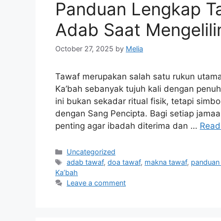
Panduan Lengkap Ta
Adab Saat Mengelili
October 27, 2025
by
Melia
Tawaf merupakan salah satu rukun utama 
Ka’bah sebanyak tujuh kali dengan penuh
ini bukan sekadar ritual fisik, tetapi sim
dengan Sang Pencipta. Bagi setiap jama
penting agar ibadah diterima dan …
Read
Categories
Uncategorized
Tags
adab tawaf
,
doa tawaf
,
makna tawaf
,
panduan
Ka’bah
Leave a comment