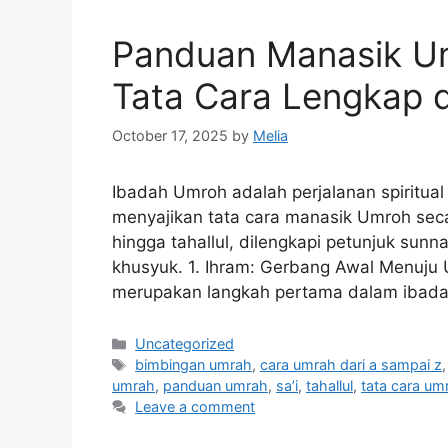
Panduan Manasik Um
Tata Cara Lengkap 
October 17, 2025
by
Melia
Ibadah Umroh adalah perjalanan spiritual
menyajikan tata cara manasik Umroh secar
hingga tahallul, dilengkapi petunjuk sun
khusyuk. 1. Ihram: Gerbang Awal Menuju
merupakan langkah pertama dalam ibad
Categories
Uncategorized
Tags
bimbingan umrah
,
cara umrah dari a sampai z
umrah
,
panduan umrah
,
sa’i
,
tahallul
,
tata cara um
Leave a comment