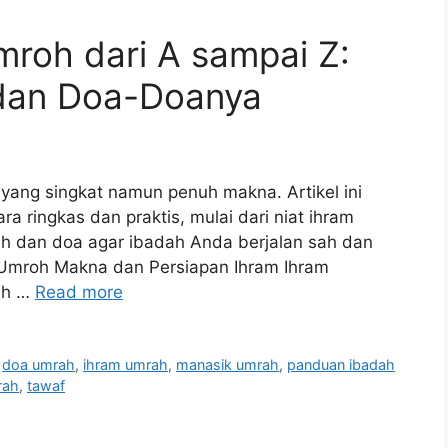
roh dari A sampai Z:
dan Doa-Doanya​
 yang singkat namun penuh makna. Artikel ini
a ringkas dan praktis, mulai dari niat ihram
nah dan doa agar ibadah Anda berjalan sah dan
 Umroh Makna dan Persiapan Ihram Ihram
ah …
Read more
,
doa umrah
,
ihram umrah
,
manasik umrah
,
panduan ibadah
rah
,
tawaf