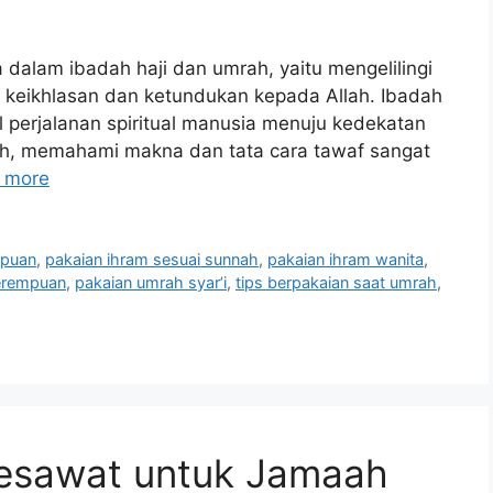
dalam ibadah haji dan umrah, yaitu mengelilingi
 keikhlasan dan ketundukan kepada Allah. Ibadah
bol perjalanan spiritual manusia menuju kedekatan
ah, memahami makna dan tata cara tawaf sangat
 more
mpuan
,
pakaian ihram sesuai sunnah
,
pakaian ihram wanita
,
erempuan
,
pakaian umrah syar’i
,
tips berpakaian saat umrah
,
esawat untuk Jamaah