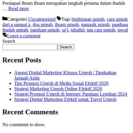
Persiapan Ihram Ihram merupakan langkah pertama dalam ibadah
…
Read more
Categories
Uncategorized
Tags
bimbingan umrah
,
cara umrah
dari a sampai z
,
doa umrah
,
ihram umrah
,
manasik umrah
,
panduan
ibadah umrah
,
panduan umrah
,
sa’i
,
tahallul
,
tata cara umrah
,
tawaf
Leave a comment
Search
Search
Recent Posts
Agensi Digital Marketing Khusus Umroh | Tingkatkan
Jamaah Anda
Tips Promosi Umroh di Media Sosial Efektif 2026
Strategi Marketing Umroh Online Efektif 2026
Strategi Promosi Umroh di Internet: Panduan Lengkap 2024
Strategi Digital Marketing Efektif untuk Travel Umroh
Recent Comments
No comments to show.