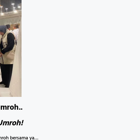
mroh..
 Umroh!
Umroh bersama ya…