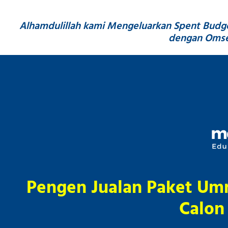
Alhamdulillah kami Mengeluarkan Spent Budget 
dengan Omset
Pengen Jualan Paket Umr
Calon