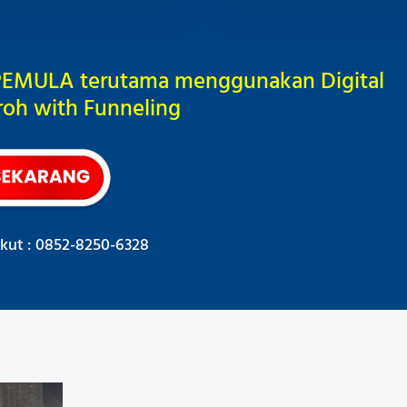
EMULA terutama menggunakan Digital
roh with Funneling
kut : 0852-8250-6328