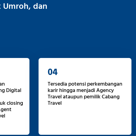
t Umroh, dan
04
an
Tersedia potensi perkembangan
g Digital
karir hingga menjadi Agency
Travel ataupun pemilik Cabang
k closing
Travel
Agent
el