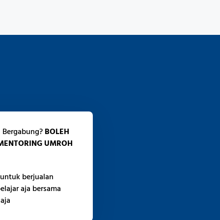
h Bergabung?
BOLEH
 MENTORING UMROH
untuk berjualan
lajar aja bersama
aja