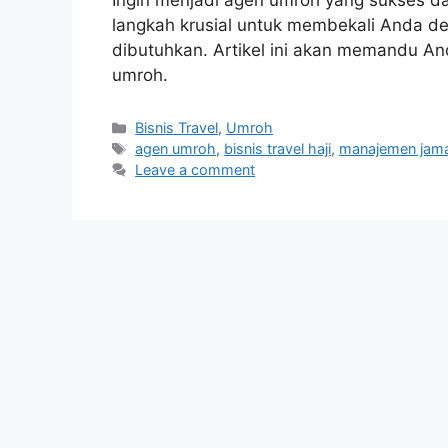
Ingin menjadi agen umroh yang sukses d
langkah krusial untuk membekali Anda d
dibutuhkan. Artikel ini akan memandu An
umroh.
Categories
Bisnis Travel
,
Umroh
Tags
agen umroh
,
bisnis travel haji
,
manajemen jam
Leave a comment