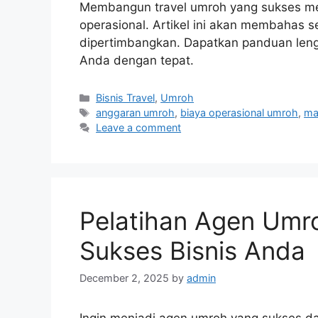
Membangun travel umroh yang sukses m
operasional. Artikel ini akan membahas 
dipertimbangkan. Dapatkan panduan len
Anda dengan tepat.
Categories
Bisnis Travel
,
Umroh
Tags
anggaran umroh
,
biaya operasional umroh
,
ma
Leave a comment
Pelatihan Agen Umro
Sukses Bisnis Anda
December 2, 2025
by
admin