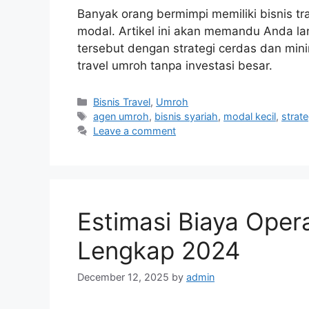
Banyak orang bermimpi memiliki bisnis t
modal. Artikel ini akan memandu Anda l
tersebut dengan strategi cerdas dan mini
travel umroh tanpa investasi besar.
Categories
Bisnis Travel
,
Umroh
Tags
agen umroh
,
bisnis syariah
,
modal kecil
,
strate
Leave a comment
Estimasi Biaya Oper
Lengkap 2024
December 12, 2025
by
admin