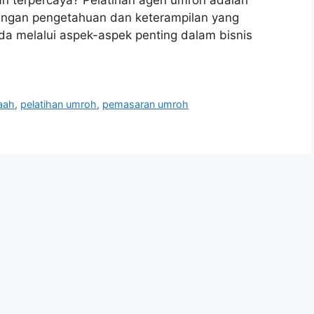
an terpercaya? Pelatihan agen umroh adalah
engan pengetahuan dan keterampilan yang
da melalui aspek-aspek penting dalam bisnis
aah
,
pelatihan umroh
,
pemasaran umroh