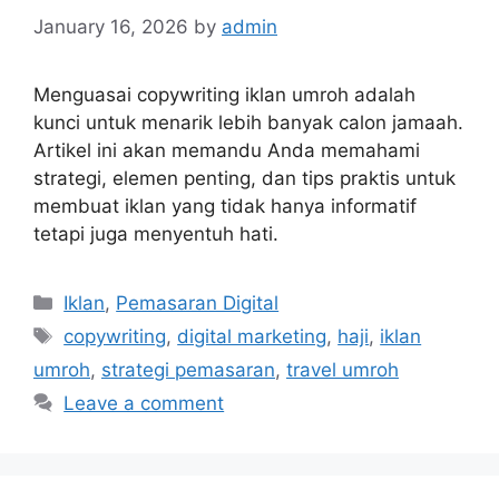
January 16, 2026
by
admin
Menguasai copywriting iklan umroh adalah
kunci untuk menarik lebih banyak calon jamaah.
Artikel ini akan memandu Anda memahami
strategi, elemen penting, dan tips praktis untuk
membuat iklan yang tidak hanya informatif
tetapi juga menyentuh hati.
Categories
Iklan
,
Pemasaran Digital
Tags
copywriting
,
digital marketing
,
haji
,
iklan
umroh
,
strategi pemasaran
,
travel umroh
Leave a comment