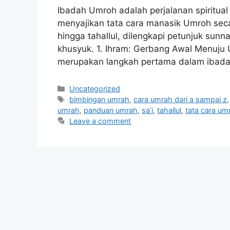
Ibadah Umroh adalah perjalanan spiritual
menyajikan tata cara manasik Umroh secar
hingga tahallul, dilengkapi petunjuk sun
khusyuk. 1. Ihram: Gerbang Awal Menuju
merupakan langkah pertama dalam ibad
Categories
Uncategorized
Tags
bimbingan umrah
,
cara umrah dari a sampai z
umrah
,
panduan umrah
,
sa’i
,
tahallul
,
tata cara um
Leave a comment