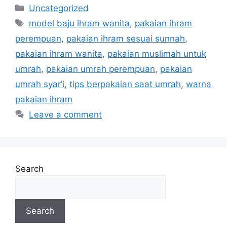
Categories
Uncategorized
Tags
model baju ihram wanita
,
pakaian ihram
perempuan
,
pakaian ihram sesuai sunnah
,
pakaian ihram wanita
,
pakaian muslimah untuk
umrah
,
pakaian umrah perempuan
,
pakaian
umrah syar’i
,
tips berpakaian saat umrah
,
warna
pakaian ihram
Leave a comment
Search
Search