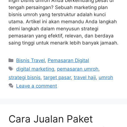
Ingin bisnis umroh Anda berkembang pesat di
tengah persaingan? Sebuah marketing plan
bisnis umroh yang terstruktur adalah kunci
utama. Artikel ini akan memandu Anda langkah
demi langkah dalam menyusun strategi
pemasaran yang efektif, relevan, dan berdaya
saing tinggi untuk menarik lebih banyak jamaah.
Categories
Bisnis Travel
,
Pemasaran Digital
Tags
digital marketing
,
pemasaran umroh
,
strategi bisnis
,
target pasar
,
travel haji
,
umroh
Leave a comment
Cara Jualan Paket