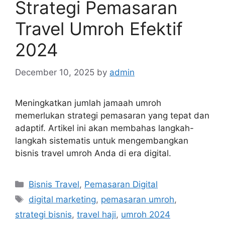
Strategi Pemasaran
Travel Umroh Efektif
2024
December 10, 2025
by
admin
Meningkatkan jumlah jamaah umroh
memerlukan strategi pemasaran yang tepat dan
adaptif. Artikel ini akan membahas langkah-
langkah sistematis untuk mengembangkan
bisnis travel umroh Anda di era digital.
Categories
Bisnis Travel
,
Pemasaran Digital
Tags
digital marketing
,
pemasaran umroh
,
strategi bisnis
,
travel haji
,
umroh 2024