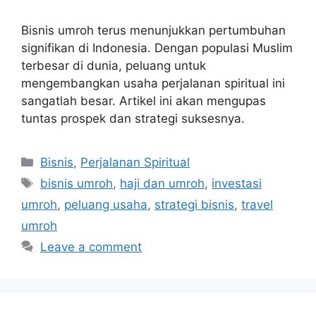
Bisnis umroh terus menunjukkan pertumbuhan
signifikan di Indonesia. Dengan populasi Muslim
terbesar di dunia, peluang untuk
mengembangkan usaha perjalanan spiritual ini
sangatlah besar. Artikel ini akan mengupas
tuntas prospek dan strategi suksesnya.
Categories
Bisnis
,
Perjalanan Spiritual
Tags
bisnis umroh
,
haji dan umroh
,
investasi
umroh
,
peluang usaha
,
strategi bisnis
,
travel
umroh
Leave a comment