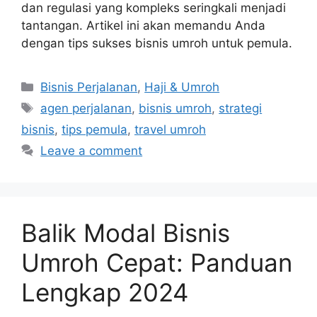
dan regulasi yang kompleks seringkali menjadi
tantangan. Artikel ini akan memandu Anda
dengan tips sukses bisnis umroh untuk pemula.
Categories
Bisnis Perjalanan
,
Haji & Umroh
Tags
agen perjalanan
,
bisnis umroh
,
strategi
bisnis
,
tips pemula
,
travel umroh
Leave a comment
Balik Modal Bisnis
Umroh Cepat: Panduan
Lengkap 2024