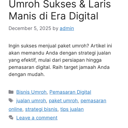
Umroh Sukses & Laris
Manis di Era Digital
December 5, 2025
by
admin
Ingin sukses menjual paket umroh? Artikel ini
akan memandu Anda dengan strategi jualan
yang efektif, mulai dari persiapan hingga
pemasaran digital. Raih target jamaah Anda
dengan mudah.
Categories
Bisnis Umroh
,
Pemasaran Digital
Tags
jualan umroh
,
paket umroh
,
pemasaran
online
,
strategi bisnis
,
tips jualan
Leave a comment