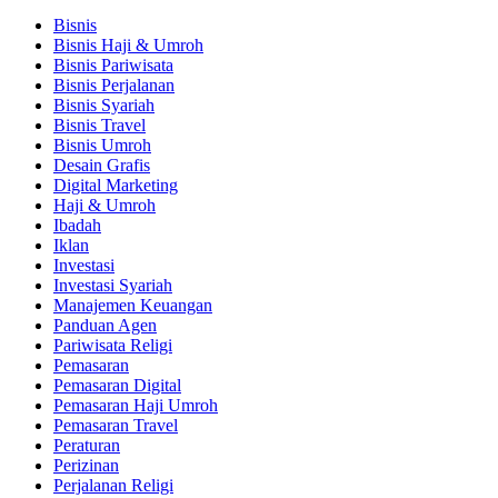
Bisnis
Bisnis Haji & Umroh
Bisnis Pariwisata
Bisnis Perjalanan
Bisnis Syariah
Bisnis Travel
Bisnis Umroh
Desain Grafis
Digital Marketing
Haji & Umroh
Ibadah
Iklan
Investasi
Investasi Syariah
Manajemen Keuangan
Panduan Agen
Pariwisata Religi
Pemasaran
Pemasaran Digital
Pemasaran Haji Umroh
Pemasaran Travel
Peraturan
Perizinan
Perjalanan Religi