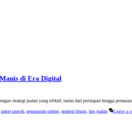
anis di Era Digital
gan strategi jualan yang efektif, mulai dari persiapan hingga pemasa
,
paket umroh
,
pemasaran online
,
strategi bisnis
,
tips jualan
Leave a 