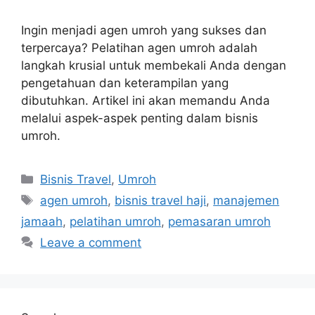
Ingin menjadi agen umroh yang sukses dan
terpercaya? Pelatihan agen umroh adalah
langkah krusial untuk membekali Anda dengan
pengetahuan dan keterampilan yang
dibutuhkan. Artikel ini akan memandu Anda
melalui aspek-aspek penting dalam bisnis
umroh.
Categories
Bisnis Travel
,
Umroh
Tags
agen umroh
,
bisnis travel haji
,
manajemen
jamaah
,
pelatihan umroh
,
pemasaran umroh
Leave a comment