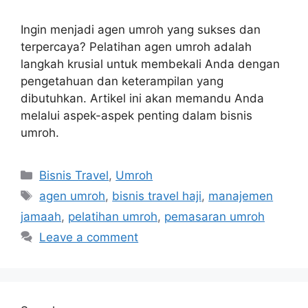
Ingin menjadi agen umroh yang sukses dan
terpercaya? Pelatihan agen umroh adalah
langkah krusial untuk membekali Anda dengan
pengetahuan dan keterampilan yang
dibutuhkan. Artikel ini akan memandu Anda
melalui aspek-aspek penting dalam bisnis
umroh.
Categories
Bisnis Travel
,
Umroh
Tags
agen umroh
,
bisnis travel haji
,
manajemen
jamaah
,
pelatihan umroh
,
pemasaran umroh
Leave a comment