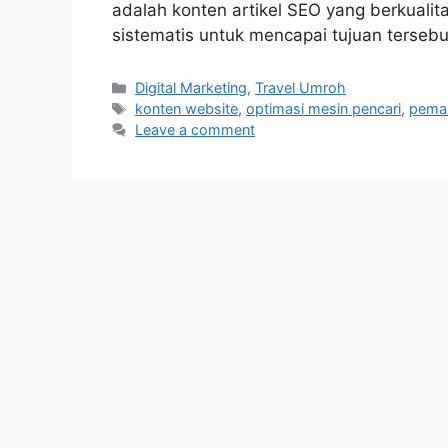
adalah konten artikel SEO yang berkualit
sistematis untuk mencapai tujuan tersebu
Categories
Digital Marketing
,
Travel Umroh
Tags
konten website
,
optimasi mesin pencari
,
pemas
Leave a comment