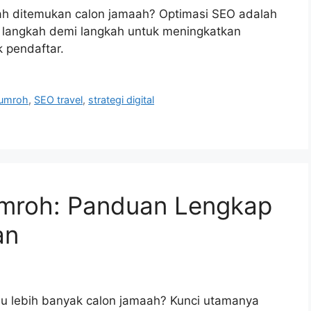
dah ditemukan calon jamaah? Optimasi SEO adalah
a langkah demi langkah untuk meningkatkan
k pendaftar.
 umroh
,
SEO travel
,
strategi digital
 Umroh: Panduan Lengkap
an
au lebih banyak calon jamaah? Kunci utamanya