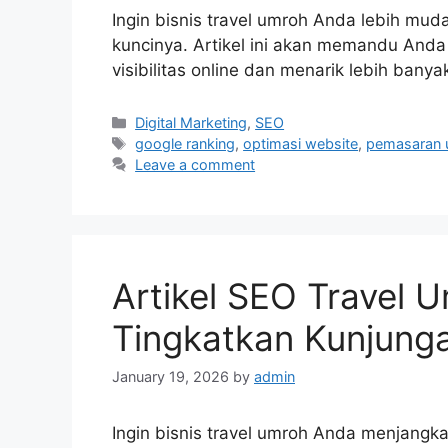
Ingin bisnis travel umroh Anda lebih mu
kuncinya. Artikel ini akan memandu And
visibilitas online dan menarik lebih banya
Categories
Digital Marketing
,
SEO
Tags
google ranking
,
optimasi website
,
pemasaran
Leave a comment
Artikel SEO Travel
Tingkatkan Kunjung
January 19, 2026
by
admin
Ingin bisnis travel umroh Anda menjangk