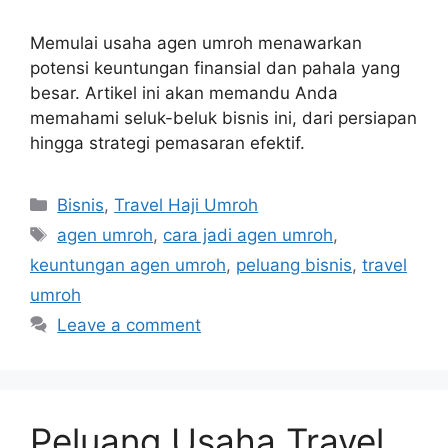
Memulai usaha agen umroh menawarkan
potensi keuntungan finansial dan pahala yang
besar. Artikel ini akan memandu Anda
memahami seluk-beluk bisnis ini, dari persiapan
hingga strategi pemasaran efektif.
Categories
Bisnis
,
Travel Haji Umroh
Tags
agen umroh
,
cara jadi agen umroh
,
keuntungan agen umroh
,
peluang bisnis
,
travel
umroh
Leave a comment
Peluang Usaha Travel