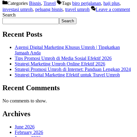
Categories
Bisnis
,
Travel
Tags
biro perjalanan
,
haji plus
,
investasi umroh
,
peluang bisnis
,
travel umroh
Leave a comment
Search
Search
Recent Posts
Agensi Digital Marketing Khusus Umroh | Tingkatkan
Jamaah Anda
Tips Promosi Umroh di Media Sosial Efektif 2026
Strategi Marketing Umroh Online Efektif 2026
Strategi Promosi Umroh di Internet: Panduan Lengkap 2024
Strategi Digital Marketing Efektif untuk Travel Umroh
Recent Comments
No comments to show.
Archives
June 2026
February 2026