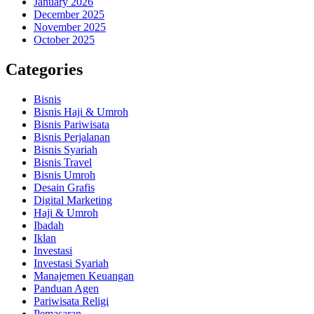
January 2026
December 2025
November 2025
October 2025
Categories
Bisnis
Bisnis Haji & Umroh
Bisnis Pariwisata
Bisnis Perjalanan
Bisnis Syariah
Bisnis Travel
Bisnis Umroh
Desain Grafis
Digital Marketing
Haji & Umroh
Ibadah
Iklan
Investasi
Investasi Syariah
Manajemen Keuangan
Panduan Agen
Pariwisata Religi
Pemasaran