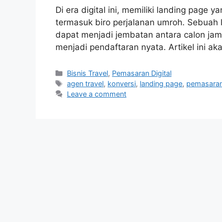
Di era digital ini, memiliki landing page y
termasuk biro perjalanan umroh. Sebuah
dapat menjadi jembatan antara calon ja
menjadi pendaftaran nyata. Artikel ini 
Categories
Bisnis Travel
,
Pemasaran Digital
Tags
agen travel
,
konversi
,
landing page
,
pemasaran
Leave a comment