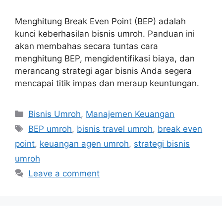
Menghitung Break Even Point (BEP) adalah
kunci keberhasilan bisnis umroh. Panduan ini
akan membahas secara tuntas cara
menghitung BEP, mengidentifikasi biaya, dan
merancang strategi agar bisnis Anda segera
mencapai titik impas dan meraup keuntungan.
Categories
Bisnis Umroh
,
Manajemen Keuangan
Tags
BEP umroh
,
bisnis travel umroh
,
break even
point
,
keuangan agen umroh
,
strategi bisnis
umroh
Leave a comment