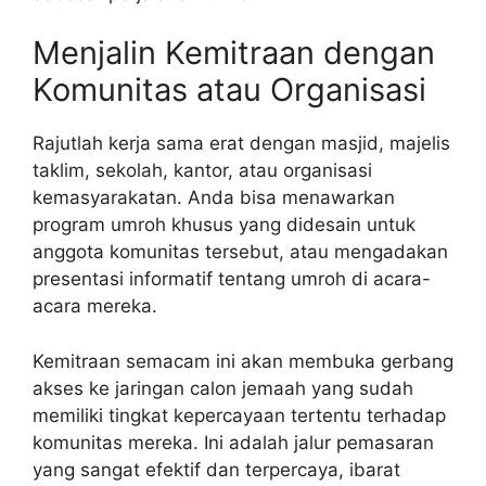
Menjalin Kemitraan dengan
Komunitas atau Organisasi
Rajutlah kerja sama erat dengan masjid, majelis
taklim, sekolah, kantor, atau organisasi
kemasyarakatan. Anda bisa menawarkan
program umroh khusus yang didesain untuk
anggota komunitas tersebut, atau mengadakan
presentasi informatif tentang umroh di acara-
acara mereka.
Kemitraan semacam ini akan membuka gerbang
akses ke jaringan calon jemaah yang sudah
memiliki tingkat kepercayaan tertentu terhadap
komunitas mereka. Ini adalah jalur pemasaran
yang sangat efektif dan terpercaya, ibarat