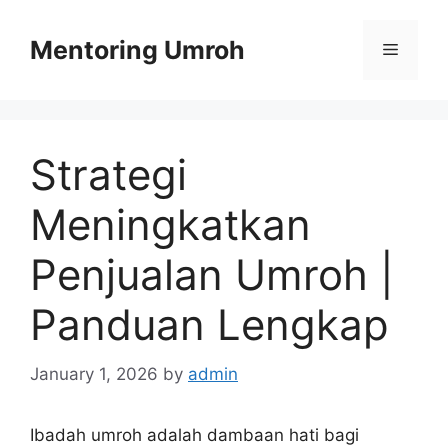
Skip
to
Mentoring Umroh
Menu
content
Strategi
Meningkatkan
Penjualan Umroh |
Panduan Lengkap
January 1, 2026
by
admin
Ibadah umroh adalah dambaan hati bagi