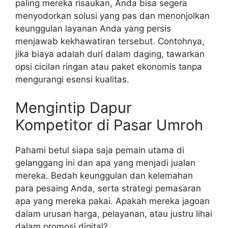
paling mereka risaukan, Anda bisa segera
menyodorkan solusi yang pas dan menonjolkan
keunggulan layanan Anda yang persis
menjawab kekhawatiran tersebut. Contohnya,
jika biaya adalah duri dalam daging, tawarkan
opsi cicilan ringan atau paket ekonomis tanpa
mengurangi esensi kualitas.
Mengintip Dapur
Kompetitor di Pasar Umroh
Pahami betul siapa saja pemain utama di
gelanggang ini dan apa yang menjadi jualan
mereka. Bedah keunggulan dan kelemahan
para pesaing Anda, serta strategi pemasaran
apa yang mereka pakai. Apakah mereka jagoan
dalam urusan harga, pelayanan, atau justru lihai
dalam promosi digital?