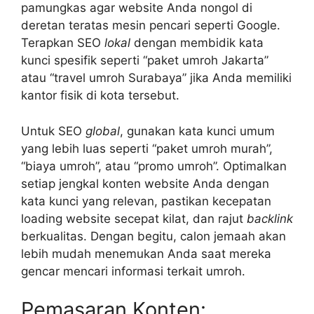
pamungkas agar website Anda nongol di
deretan teratas mesin pencari seperti Google.
Terapkan SEO
lokal
dengan membidik kata
kunci spesifik seperti “paket umroh Jakarta”
atau “travel umroh Surabaya” jika Anda memiliki
kantor fisik di kota tersebut.
Untuk SEO
global
, gunakan kata kunci umum
yang lebih luas seperti “paket umroh murah”,
“biaya umroh”, atau “promo umroh”. Optimalkan
setiap jengkal konten website Anda dengan
kata kunci yang relevan, pastikan kecepatan
loading website secepat kilat, dan rajut
backlink
berkualitas. Dengan begitu, calon jemaah akan
lebih mudah menemukan Anda saat mereka
gencar mencari informasi terkait umroh.
Pemasaran Konten: