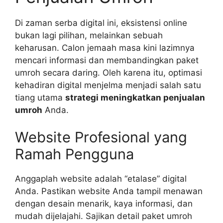
Di zaman serba digital ini, eksistensi online
bukan lagi pilihan, melainkan sebuah
keharusan. Calon jemaah masa kini lazimnya
mencari informasi dan membandingkan paket
umroh secara daring. Oleh karena itu, optimasi
kehadiran digital menjelma menjadi salah satu
tiang utama
strategi meningkatkan penjualan
umroh
Anda.
Website Profesional yang
Ramah Pengguna
Anggaplah website adalah “etalase” digital
Anda. Pastikan website Anda tampil menawan
dengan desain menarik, kaya informasi, dan
mudah dijelajahi. Sajikan detail paket umroh