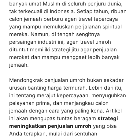
banyak umat Muslim di seluruh penjuru dunia,
tak terkecuali di Indonesia. Setiap tahun, ribuan
calon jemaah berburu agen travel tepercaya
yang mampu memuluskan perjalanan spiritual
mereka. Namun, di tengah sengitnya
persaingan industri ini, agen travel umroh
dituntut memiliki strategi jitu agar penjualan
meroket dan mampu menggaet lebih banyak
jemaah.
Mendongkrak penjualan umroh bukan sekadar
urusan banting harga termurah. Lebih dari itu,
ini tentang merajut kepercayaan, menyuguhkan
pelayanan prima, dan menjangkau calon
jemaah dengan cara yang paling kena. Artikel
ini akan mengupas tuntas beragam
strategi
meningkatkan penjualan umroh
yang bisa
Anda terapkan, mulai dari sentuhan