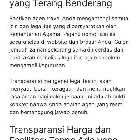
yang Terang Benderang
Pastikan agen travel Anda mengantongi semua
izin dan legalitas yang dipersyaratkan oleh
Kementerian Agama. Pajang nomor izin ini
secara jelas di website dan brosur Anda. Calon
jemaah zaman sekarang semakin cerdas dan
pasti akan menelisik legalitas agen sebelum
mengambil keputusan.
Transparansi mengenai legalitas ini akan
menyapu bersih keraguan dan menumbuhkan
rasa aman bagi calon jemaah. Ini adalah bukti
konkret bahwa Anda adalah agen yang resmi
dan bertanggung jawab penuh.
Transparansi Harga dan