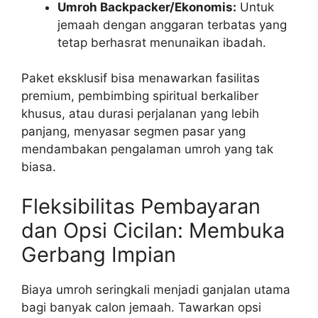
Umroh Backpacker/Ekonomis:
Untuk
jemaah dengan anggaran terbatas yang
tetap berhasrat menunaikan ibadah.
Paket eksklusif bisa menawarkan fasilitas
premium, pembimbing spiritual berkaliber
khusus, atau durasi perjalanan yang lebih
panjang, menyasar segmen pasar yang
mendambakan pengalaman umroh yang tak
biasa.
Fleksibilitas Pembayaran
dan Opsi Cicilan: Membuka
Gerbang Impian
Biaya umroh seringkali menjadi ganjalan utama
bagi banyak calon jemaah. Tawarkan opsi