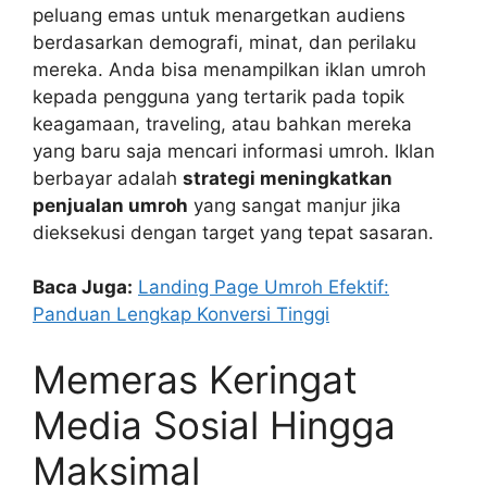
peluang emas untuk menargetkan audiens
berdasarkan demografi, minat, dan perilaku
mereka. Anda bisa menampilkan iklan umroh
kepada pengguna yang tertarik pada topik
keagamaan, traveling, atau bahkan mereka
yang baru saja mencari informasi umroh. Iklan
berbayar adalah
strategi meningkatkan
penjualan umroh
yang sangat manjur jika
dieksekusi dengan target yang tepat sasaran.
Baca Juga:
Landing Page Umroh Efektif:
Panduan Lengkap Konversi Tinggi
Memeras Keringat
Media Sosial Hingga
Maksimal