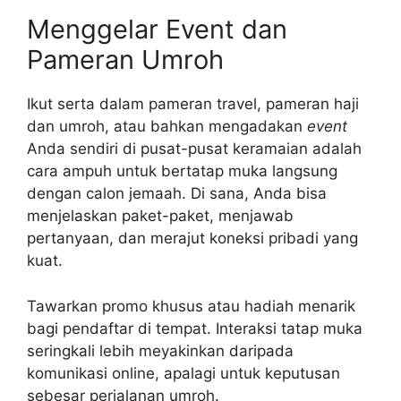
Menggelar Event dan
Pameran Umroh
Ikut serta dalam pameran travel, pameran haji
dan umroh, atau bahkan mengadakan
event
Anda sendiri di pusat-pusat keramaian adalah
cara ampuh untuk bertatap muka langsung
dengan calon jemaah. Di sana, Anda bisa
menjelaskan paket-paket, menjawab
pertanyaan, dan merajut koneksi pribadi yang
kuat.
Tawarkan promo khusus atau hadiah menarik
bagi pendaftar di tempat. Interaksi tatap muka
seringkali lebih meyakinkan daripada
komunikasi online, apalagi untuk keputusan
sebesar perjalanan umroh.