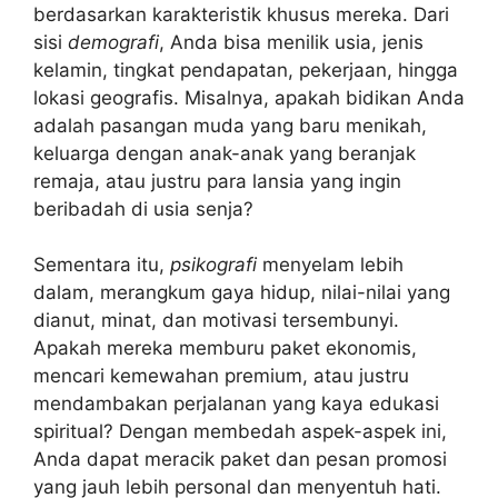
berdasarkan karakteristik khusus mereka. Dari
sisi
demografi
, Anda bisa menilik usia, jenis
kelamin, tingkat pendapatan, pekerjaan, hingga
lokasi geografis. Misalnya, apakah bidikan Anda
adalah pasangan muda yang baru menikah,
keluarga dengan anak-anak yang beranjak
remaja, atau justru para lansia yang ingin
beribadah di usia senja?
Sementara itu,
psikografi
menyelam lebih
dalam, merangkum gaya hidup, nilai-nilai yang
dianut, minat, dan motivasi tersembunyi.
Apakah mereka memburu paket ekonomis,
mencari kemewahan premium, atau justru
mendambakan perjalanan yang kaya edukasi
spiritual? Dengan membedah aspek-aspek ini,
Anda dapat meracik paket dan pesan promosi
yang jauh lebih personal dan menyentuh hati.