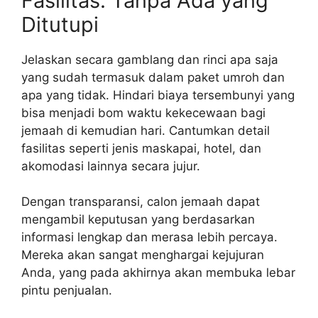
Fasilitas: Tanpa Ada yang
Ditutupi
Jelaskan secara gamblang dan rinci apa saja
yang sudah termasuk dalam paket umroh dan
apa yang tidak. Hindari biaya tersembunyi yang
bisa menjadi bom waktu kekecewaan bagi
jemaah di kemudian hari. Cantumkan detail
fasilitas seperti jenis maskapai, hotel, dan
akomodasi lainnya secara jujur.
Dengan transparansi, calon jemaah dapat
mengambil keputusan yang berdasarkan
informasi lengkap dan merasa lebih percaya.
Mereka akan sangat menghargai kejujuran
Anda, yang pada akhirnya akan membuka lebar
pintu penjualan.