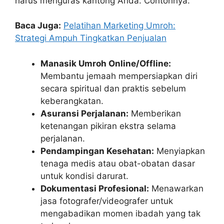
harus menguras kantong Anda. Contohnya:
Baca Juga:
Pelatihan Marketing Umroh:
Strategi Ampuh Tingkatkan Penjualan
Manasik Umroh Online/Offline:
Membantu jemaah mempersiapkan diri
secara spiritual dan praktis sebelum
keberangkatan.
Asuransi Perjalanan:
Memberikan
ketenangan pikiran ekstra selama
perjalanan.
Pendampingan Kesehatan:
Menyiapkan
tenaga medis atau obat-obatan dasar
untuk kondisi darurat.
Dokumentasi Profesional:
Menawarkan
jasa fotografer/videografer untuk
mengabadikan momen ibadah yang tak