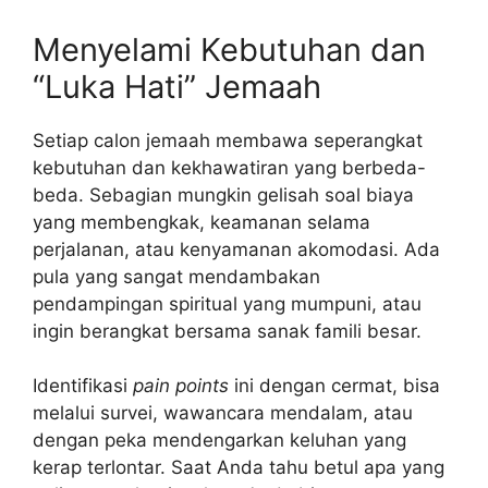
Menyelami Kebutuhan dan
“Luka Hati” Jemaah
Setiap calon jemaah membawa seperangkat
kebutuhan dan kekhawatiran yang berbeda-
beda. Sebagian mungkin gelisah soal biaya
yang membengkak, keamanan selama
perjalanan, atau kenyamanan akomodasi. Ada
pula yang sangat mendambakan
pendampingan spiritual yang mumpuni, atau
ingin berangkat bersama sanak famili besar.
Identifikasi
pain points
ini dengan cermat, bisa
melalui survei, wawancara mendalam, atau
dengan peka mendengarkan keluhan yang
kerap terlontar. Saat Anda tahu betul apa yang