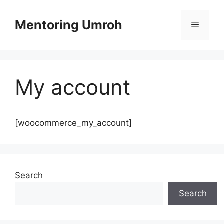
Skip
to
Mentoring Umroh
Menu
content
My account
[woocommerce_my_account]
Search
Search