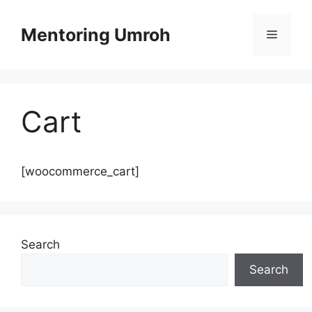
Skip
to
Mentoring Umroh
Menu
content
Cart
[woocommerce_cart]
Search
Search