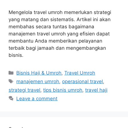
Mengelola travel umroh memerlukan strategi
yang matang dan sistematis. Artikel ini akan
membahas secara tuntas bagaimana
manajemen travel umroh yang efisien dapat
membantu Anda memberikan pelayanan
terbaik bagi jamaah dan mengembangkan
bisnis.
Categories
Bisnis Haji & Umroh
,
Travel Umroh
Tags
manajemen umroh
,
operasional travel
,
strategi travel
,
tips bisnis umroh
,
travel haji
Leave a comment