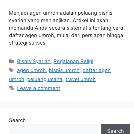
Menjadi agen umroh adalah peluang bisnis
syariah yang menjanjikan. Artikel ini akan
memandu Anda secara sistematis tentang cara
daftar agen umroh, mulai dari persiapan hingga
strategi sukses.
Categories
Bisnis Syariah
,
Perjalanan Religi
Tags
agen umroh
,
bisnis umroh
,
daftar agen
umroh
,
peluang usaha
,
travel umroh
Leave a comment
Search
Search