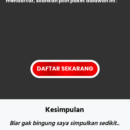
mendaftar, silahkan pilih paket dibawah ini :
Kesimpulan
Biar gak bingung saya simpulkan sedikit..