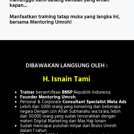
menunggu kami datang kembali yang entah
kapan...
Manfaatkan training tatap muka yang langka ini,
bersama Mentoring Umroh!
DIBAWAKAN LANGSUNG OLEH :
H. Isnain Tami
Trainer
bersertifikasi
BNSP
Republik Indonesia
Founder Mentoring Umroh
Personal & Corporate
Consultant Specialist Meta Ads
Lebih dari 3.000 orang yang konseling dari beberapa
negara Dengan izin Allah Subhanahu wa ta’ala, lebih
dari 50.000 orang yang sudah tercerahkan dengan
materi Digital Marketing dari Mas Haji Isnain
Sudah mencapai puluhan milyar dari Bisnis Umroh
dalam 1 tahun