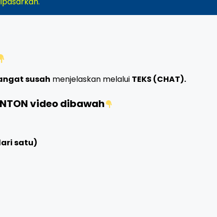
dipasarkan.
angat susah
menjelaskan melalui
TEKS (CHAT).
ONTON video dibawah
dari satu)